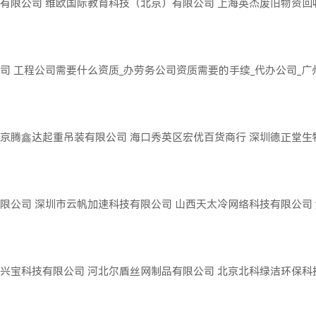
有限公司
维欧国际教育科技（北京）有限公司
上海英杰废旧物资回
司
工程公司需要什么资质_办劳务公司资质需要的手续_代办公司_
京腾鑫达起重吊装有限公司
海口秀英区宏优百货商行
深圳德正堂生
限公司
深圳市云帆加速科技有限公司
山西天太冷网络科技有限公司
兴宝科技有限公司
河北尔盾丝网制品有限公司
北京北科绿洁环保科