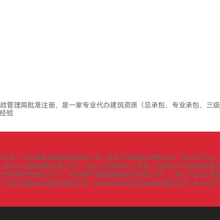
政管理局批准注册，是一家专业代办建筑资质（总承包、专业承包、三级
经验
限公司
江苏瑞聚环境科技有限公司
宜宾市翠屏区消费风云广告设计中心
|
|
|
之源净水设备销售有限公司
工程公司需要什么资质_办劳务公司资质需要的
|
堂生物科技有限公司
广东伯朗特智能装备股份有限公司
上海沁泓实业有
|
|
司
河北尔盾丝网制品有限公司
北京北科绿洁环保科技有限公司
专业生产
|
|
|