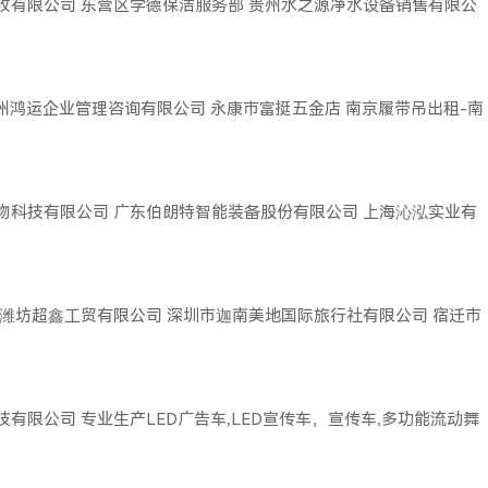
收有限公司
东营区学德保洁服务部
贵州水之源净水设备销售有限公
广州鸿运企业管理咨询有限公司
永康市富挺五金店
南京履带吊出租-南
物科技有限公司
广东伯朗特智能装备股份有限公司
上海沁泓实业有
潍坊超鑫工贸有限公司
深圳市迦南美地国际旅行社有限公司
宿迁市
技有限公司
专业生产LED广告车,LED宣传车，宣传车,多功能流动舞