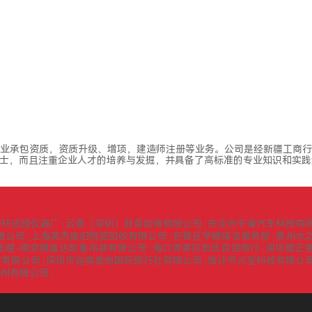
业承包资质，资质升级、增项，建造师注册等业务。公司是经新疆工商行
士，而且注重企业人才的培养与发掘，并具备了高标准的专业知识和实践
中环试验仪器厂
云鼎（深圳）财务咨询有限公司
东莞市平谦汽车科技有
|
|
限公司
上海英杰废旧物资回收有限公司
东营区学德保洁服务部
贵州水
|
|
|
出租-南京腾鑫达起重吊装有限公司
海口秀英区宏优百货商行
深圳德正
|
|
贸有限公司
深圳市迦南美地国际旅行社有限公司
宿迁市兴宝科技有限公
|
|
扬州有限公司
|