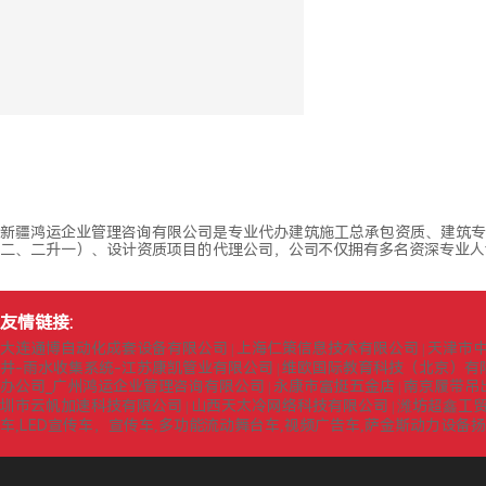
新疆鸿运企业管理咨询有限公司是专业代办建筑施工总承包资质、建筑专
二、二升一）、设计资质项目的代理公司，公司不仅拥有多名资深专业人
友情链接:
大连通博自动化成套设备有限公司
上海仁策信息技术有限公司
天津市
|
|
井-雨水收集系统-江苏康凯管业有限公司
维欧国际教育科技（北京）有
|
办公司_广州鸿运企业管理咨询有限公司
永康市富挺五金店
南京履带吊
|
|
圳市云帆加速科技有限公司
山西天太冷网络科技有限公司
潍坊超鑫工
|
|
车,LED宣传车，宣传车,多功能流动舞台车,视频广告车,萨金斯动力设备