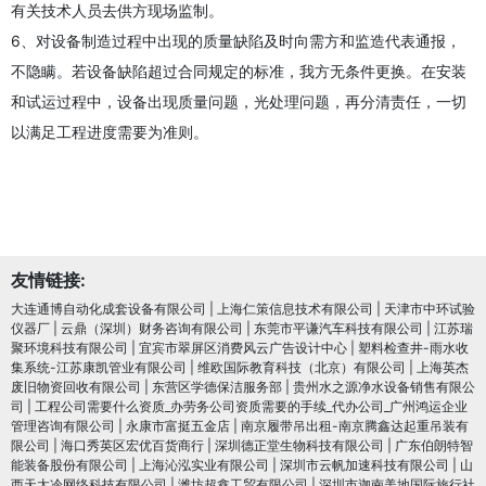
有关技术人员去供方现场监制。
6、对设备制造过程中出现的质量缺陷及时向需方和监造代表通报，
不隐瞒。若设备缺陷超过合同规定的标准，我方无条件更换。在安装
和试运过程中，设备出现质量问题，光处理问题，再分清责任，一切
以满足工程进度需要为准则。
友情链接:
大连通博自动化成套设备有限公司
|
上海仁策信息技术有限公司
|
天津市中环试验
仪器厂
|
云鼎（深圳）财务咨询有限公司
|
东莞市平谦汽车科技有限公司
|
江苏瑞
聚环境科技有限公司
|
宜宾市翠屏区消费风云广告设计中心
|
塑料检查井-雨水收
集系统-江苏康凯管业有限公司
|
维欧国际教育科技（北京）有限公司
|
上海英杰
废旧物资回收有限公司
|
东营区学德保洁服务部
|
贵州水之源净水设备销售有限公
司
|
工程公司需要什么资质_办劳务公司资质需要的手续_代办公司_广州鸿运企业
管理咨询有限公司
|
永康市富挺五金店
|
南京履带吊出租-南京腾鑫达起重吊装有
限公司
|
海口秀英区宏优百货商行
|
深圳德正堂生物科技有限公司
|
广东伯朗特智
能装备股份有限公司
|
上海沁泓实业有限公司
|
深圳市云帆加速科技有限公司
|
山
西天太冷网络科技有限公司
|
潍坊超鑫工贸有限公司
|
深圳市迦南美地国际旅行社