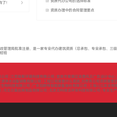
资质代办公司的选择标准
有了！
资质办理中的合同管理要点
政管理局批准注册，是一家专业代办建筑资质（总承包、专业承包、三级
经验
限公司
江苏瑞聚环境科技有限公司
宜宾市翠屏区消费风云广告设计中心
|
|
|
之源净水设备销售有限公司
工程公司需要什么资质_办劳务公司资质需要的
|
堂生物科技有限公司
广东伯朗特智能装备股份有限公司
上海沁泓实业有
|
|
司
河北尔盾丝网制品有限公司
北京北科绿洁环保科技有限公司
专业生产
|
|
|