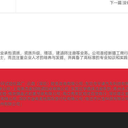
下一篇:没
业承包资质，资质升级、增项，建造师注册等业务。公司是经新疆工商行
士，而且注重企业人才的培养与发掘，并具备了高标准的专业知识和实践
中环试验仪器厂
云鼎（深圳）财务咨询有限公司
东莞市平谦汽车科技有
|
|
限公司
上海英杰废旧物资回收有限公司
东营区学德保洁服务部
贵州水
|
|
|
出租-南京腾鑫达起重吊装有限公司
海口秀英区宏优百货商行
深圳德正
|
|
贸有限公司
深圳市迦南美地国际旅行社有限公司
宿迁市兴宝科技有限公
|
|
扬州有限公司
|