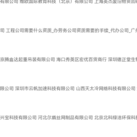
有限公司
维欧国际教育科技（北京）有限公司
上海英杰废旧物资回
司
工程公司需要什么资质_办劳务公司资质需要的手续_代办公司_
京腾鑫达起重吊装有限公司
海口秀英区宏优百货商行
深圳德正堂生
限公司
深圳市云帆加速科技有限公司
山西天太冷网络科技有限公司
兴宝科技有限公司
河北尔盾丝网制品有限公司
北京北科绿洁环保科