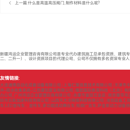
上一篇:
什么是高温高压阀门,制作材料是什么呢?
新疆鸿运企业管理咨询有限公司是专业代办建筑施工总承包资质、建筑专
二、二升一）、设计资质项目的代理公司，公司不仅拥有多名资深专业人
友情链接:
大连通博自动化成套设备有限公司
上海仁策信息技术有限公司
天津市
|
|
井-雨水收集系统-江苏康凯管业有限公司
维欧国际教育科技（北京）有
|
办公司_广州鸿运企业管理咨询有限公司
永康市富挺五金店
南京履带吊
|
|
圳市云帆加速科技有限公司
山西天太冷网络科技有限公司
潍坊超鑫工
|
|
车,LED宣传车，宣传车,多功能流动舞台车,视频广告车,萨金斯动力设备