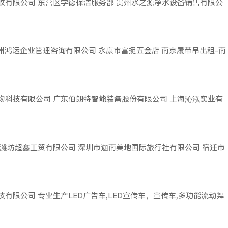
收有限公司
东营区学德保洁服务部
贵州水之源净水设备销售有限公
广州鸿运企业管理咨询有限公司
永康市富挺五金店
南京履带吊出租-南
物科技有限公司
广东伯朗特智能装备股份有限公司
上海沁泓实业有
潍坊超鑫工贸有限公司
深圳市迦南美地国际旅行社有限公司
宿迁市
技有限公司
专业生产LED广告车,LED宣传车，宣传车,多功能流动舞