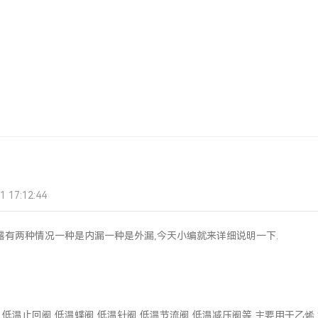
17:12:44
生泄露有两种情况一种是内漏一种是外漏,今天小编就来详细说明一下.
止回阀,低温蝶阀,低温针阀,低温节流阀,低温减压阀等,主要用于乙烯