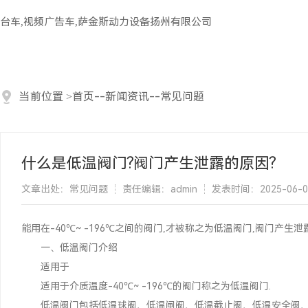
台车,视频广告车,萨金斯动力设备扬州有限公司
当前位置
>
首页
--
新闻资讯
--
常见问题
什么是低温阀门?阀门产生泄露的原因?
文章出处：常见问题
责任编辑：admin
发表时间：2025-06-01 
能用在-40℃~ -196℃之间的阀门,才被称之为低温阀门,阀门产
一、低温阀门介绍
适用于
适用于介质温度-40℃~ -196℃的阀门称之为低温阀门.
低温阀门包括低温球阀、低温闸阀、低温截止阀、低温安全阀、低温