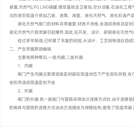
装置,天然气LPG LNG储罐,接受基地及卫星站,空分设备,石油化
出的液态低温介质如乙烯、液氧、液氢、液化天然气、液化石油产品等
液化天然气阀门的材料非常重要,材质不合格,会造成壳体及密封面
液化天然气介质泄漏引起爆炸.因此,在开发、设计、研制液化天然气
经过多年制造,已积累了丰富的经验,从设计、工艺到制造日趋成熟
二、产生泄漏原因编辑
主要有两种情况,一是内漏;二是外漏.
1、内漏
阀门产生内漏主要原因是密封副在低温状态下产生变形所致.当介
变形而造成低温密封不良.
2、外漏
阀门的外漏:其一是阀门与管路采用法兰连接方式时,由于连接垫
把阀体与管路的连接方式由法兰连接改为焊接结构,避免了低温泄漏.