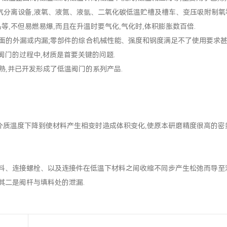
工尾气分离设备,液氧、液氮、液氩、二氧化碳低温贮槽及槽车、变压吸附制氧
,不但易燃易爆,而且在升温时要气化,气化时,体积膨胀数百倍.
的外漏或内漏;零部件的综合机械性能、强度和钢度满足不了使用要求甚
阀门的过程中,材质是首要关键的问题.
,并已开发形成了低温阀门的系列产品.
质温度下降到使材料产生相变时造成体积变化,使原本研磨精度很高的密
料、连接螺栓、以及连接件在低温下材料之间收缩不同步产生松弛而导至泄
其二是阀杆与填料处的泄漏.